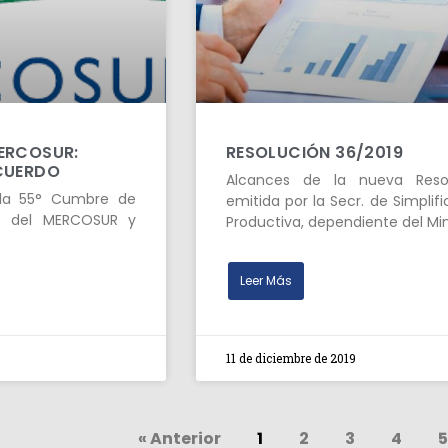
ERCOSUR:
RESOLUCIÓN 36/2019
CUERDO
Alcances de la nueva Reso
la 55° Cumbre de
emitida por la Secr. de Simplif
s del MERCOSUR y
Productiva, dependiente del Mi
Leer Más
9
11 de diciembre de 2019
« Anterior
1
2
3
4