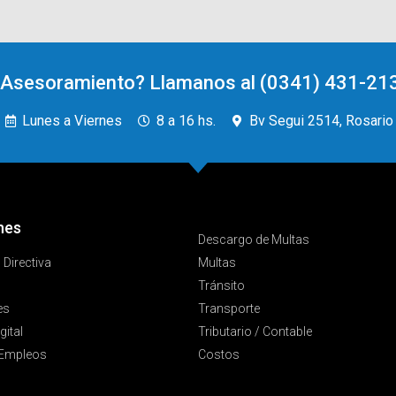
 Asesoramiento? Llamanos al (0341) 431-213
Lunes a Viernes
8 a 16 hs.
Bv Segui 2514, Rosario
nes
Descargo de Multas
Directiva
Multas
Tránsito
es
Transporte
gital
Tributario / Contable
 Empleos
Costos