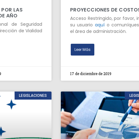
 POR LAS
PROYECCIONES DE COSTO
 DE AÑO
Acceso Restringido, por favor, 
onal de Seguridad
su usuario
aquí
o comuníques
irección de Vialidad
el área de administración.
Leer Más
9
17 de diciembre de 2019
LEGISLACIONES
LEGI