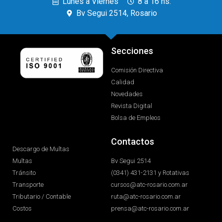
Lunes a Viernes
8 a 16 hs.
Bv Segui 2514, Rosario
Secciones
Comisión Directiva
Calidad
Novedades
Revista Digital
Bolsa de Empleos
Contactos
Descargo de Multas
Multas
Bv Segui 2514
Tránsito
(0341) 431-2131 y Rotativas
Transporte
cursos@atc-rosario.com.ar
Tributario / Contable
ruta@atc-rosario.com.ar
Costos
prensa@atc-rosario.com.ar