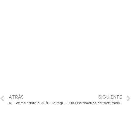
ATRÁS
SIGUIENTE
AFIP exime hasta el 30/09 la registración de datos biométricos
REPRO: Parámetros de facturación para Mayo, Junio y Julio